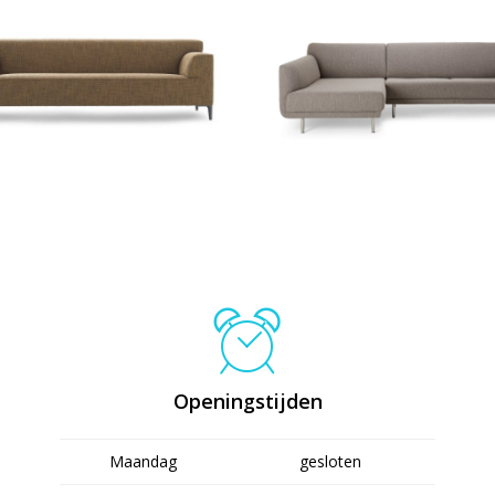
5,00
€
2.176,00
Openingstijden
Maandag
gesloten