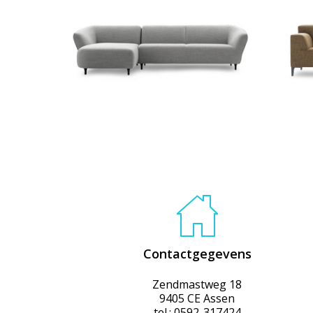
€
2.595,00
€
2.49
Contactgegevens
Zendmastweg 18
9405 CE Assen
tel.: 0592-317424