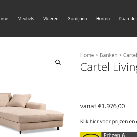
ome
Meubels
Vloeren
Gordijnen
Horren
Raamdec
Home
>
Banken
>
Carte
Cartel Livi
€
1.976,00
Klik hier voor prijzen en 